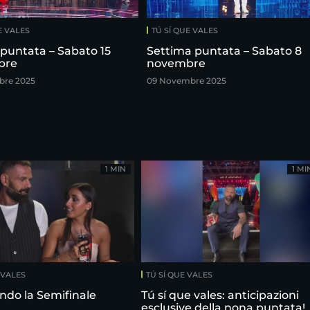
E VALES
TÚ SÍ QUE VALES
puntata – Sabato 15
Settima puntata – Sabato 8
bre
novembre
bre 2025
09 Novembre 2025
1 MIN
1 MI
 VALES
TÚ SÍ QUE VALES
ndo la Semifinale
Tú sí que vales: anticipazioni
esclusive della nona puntata!