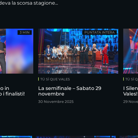
eva la scorsa stagione...
3 MIN
PUNTATA INTERA
TÚ SÍ QUE VALES
TÚ SÍ 
o in
La semifinale – Sabato 29
I Sile
 finalisti!
novembre
Vales!
30 Novembre 2025
29 Nov