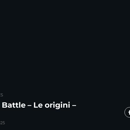
ES
Battle – Le origini –
025