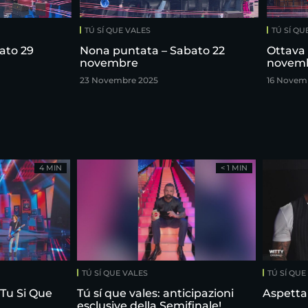
TÚ SÍ QUE VALES
TÚ SÍ QU
ato 29
Nona puntata – Sabato 22
Ottava 
novembre
novem
23 Novembre 2025
16 Novem
4 MIN
< 1 MIN
TÚ SÍ QUE VALES
TÚ SÍ QUE
 Tu Si Que
Tú sí que vales: anticipazioni
Aspetta
esclusive della Semifinale!