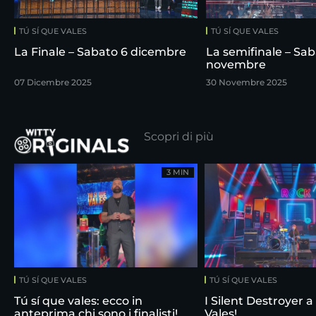
TÚ SÍ QUE VALES
TÚ SÍ QUE VALES
La Finale – Sabato 6 dicembre
La semifinale – Sab
novembre
07 Dicembre 2025
30 Novembre 2025
Scopri di più
3 MIN
TÚ SÍ QUE VALES
TÚ SÍ QUE VALES
Tú sí que vales: ecco in
I Silent Destroyer a
anteprima chi sono i finalisti!
Vales!