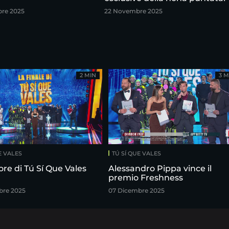
re 2025
22 Novembre 2025
2 MIN
3 M
E VALES
TÚ SÍ QUE VALES
tore di Tú Sí Que Vales
Alessandro Pippa vince il
premio Freshness
bre 2025
07 Dicembre 2025