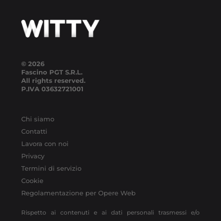
© 2026
Fascino PGT S.R.L.
All rights reserved.
P.IVA
03632721001
Chi siamo
Contatti
Lavora con noi
Privacy
Termini di servizio
Cookie
Regolamentazione per Opere Web
Rispetto ai contenuti e ai dati personali trasmessi e/o