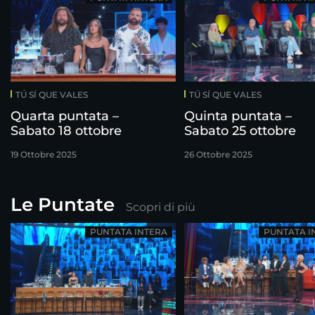
TÚ SÍ QUE VALES
TÚ SÍ QUE VALES
Quarta puntata –
Quinta puntata –
Sabato 18 ottobre
Sabato 25 ottobre
19 Ottobre 2025
26 Ottobre 2025
Le Puntate
Scopri di più
PUNTATA INTERA
PUNTATA I