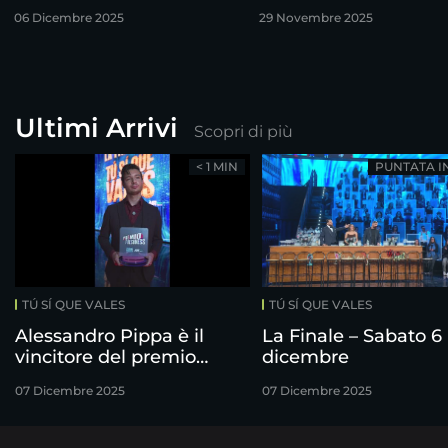
finalisti!
06 Dicembre 2025
29 Novembre 2025
Ultimi Arrivi
Scopri di più
< 1 MIN
PUNTATA I
TÚ SÍ QUE VALES
TÚ SÍ QUE VALES
Alessandro Pippa è il
La Finale – Sabato 6
vincitore del premio
dicembre
Freshness
07 Dicembre 2025
07 Dicembre 2025