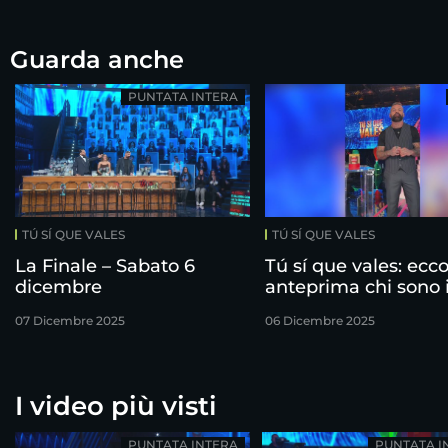
Guarda anche
PUNTATA INTERA
TÚ SÍ QUE VALES
TÚ SÍ QUE VALES
La Finale – Sabato 6
Tú sí que vales: ecco
dicembre
anteprima chi sono 
finalisti!
07 Dicembre 2025
06 Dicembre 2025
I video più visti
PUNTATA INTERA
PUNTATA I