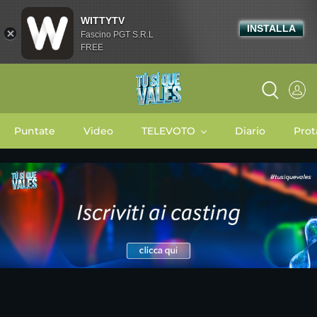
WITTYTV
INSTALLA
Fascino PGT S.R.L
FREE
Puntate
Video
TELEVOTO
Diario
Prot