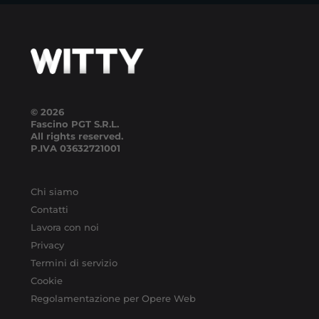
© 2026
Fascino PGT S.R.L.
All rights reserved.
P.IVA
03632721001
Chi siamo
Contatti
Lavora con noi
Privacy
Termini di servizio
Cookie
Regolamentazione per Opere Web