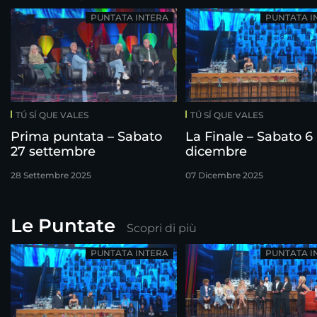
PUNTATA INTERA
PUNTATA I
TÚ SÍ QUE VALES
TÚ SÍ QUE VALES
Prima puntata – Sabato
La Finale – Sabato 6
27 settembre
dicembre
28 Settembre 2025
07 Dicembre 2025
Le Puntate
Scopri di più
PUNTATA INTERA
PUNTATA I