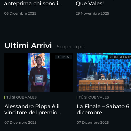
anteprima chi sono i
Que Vales!
finalisti!
06 Dicembre 2025
29 Novembre 2025
Ultimi Arrivi
Scopri di più
< 1 MIN
PUNTATA I
TÚ SÍ QUE VALES
TÚ SÍ QUE VALES
Alessandro Pippa è il
La Finale – Sabato 6
vincitore del premio
dicembre
Freshness
07 Dicembre 2025
07 Dicembre 2025