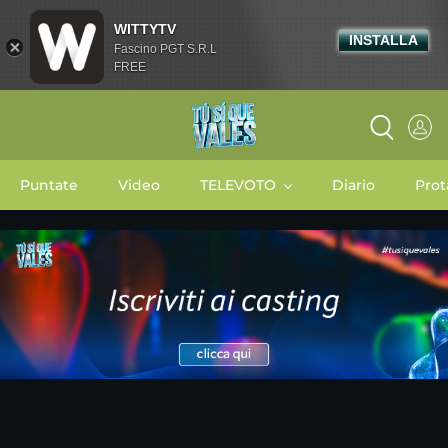
WITTYTV
INSTALLA
Fascino PGT S.R.L
FREE
Puntate
Video
TELEVOTO
Diario
Prot