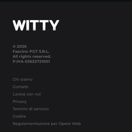
© 2026
Fascino PGT S.R.L.
All rights reserved.
P.IVA
03632721001
Chi siamo
Contatti
Lavora con noi
Privacy
Termini di servizio
Cookie
Regolamentazione per Opere Web