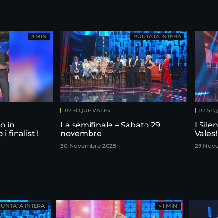
3 MIN
PUNTATA INTERA
TÚ SÍ QUE VALES
TÚ SÍ 
o in
La semifinale – Sabato 29
I Sile
 finalisti!
novembre
Vales!
30 Novembre 2025
29 Nov
PUNTATA INTERA
< 1 MIN