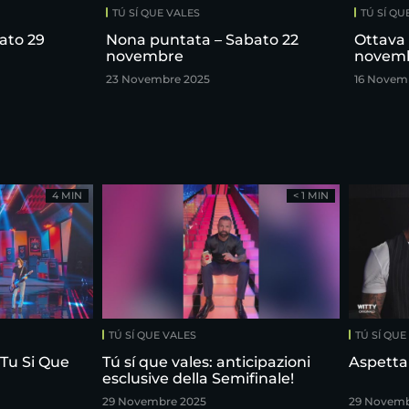
TÚ SÍ QUE VALES
TÚ SÍ QU
ato 29
Nona puntata – Sabato 22
Ottava 
novembre
novem
23 Novembre 2025
16 Novem
4 MIN
< 1 MIN
TÚ SÍ QUE VALES
TÚ SÍ QUE
 Tu Si Que
Tú sí que vales: anticipazioni
Aspetta
esclusive della Semifinale!
29 Novembre 2025
29 Novemb