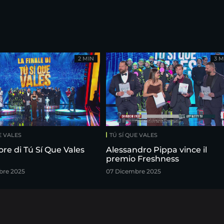
2 MIN
3 M
E VALES
TÚ SÍ QUE VALES
tore di Tú Sí Que Vales
Alessandro Pippa vince il
premio Freshness
bre 2025
07 Dicembre 2025