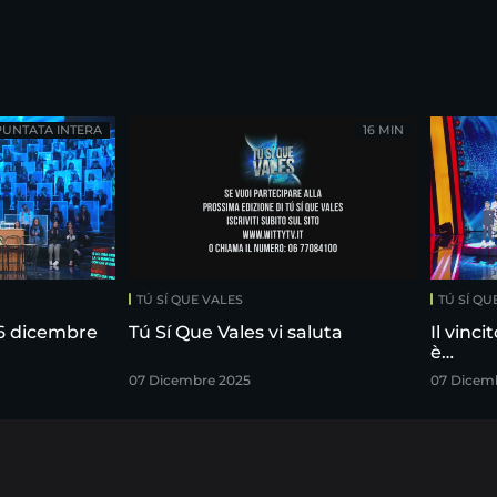
PUNTATA INTERA
16 MIN
TÚ SÍ QUE VALES
TÚ SÍ QU
 6 dicembre
Tú Sí Que Vales vi saluta
Il vinci
è…
07 Dicembre 2025
07 Dicem