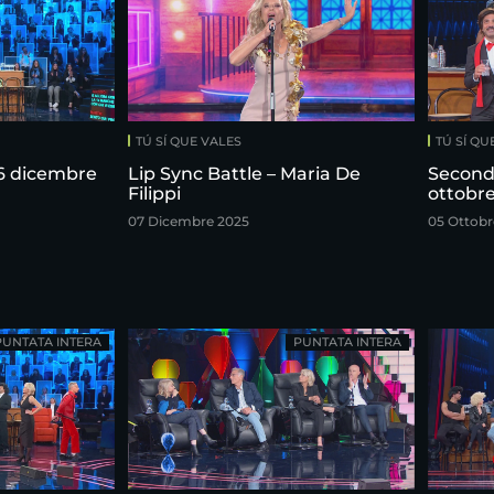
TÚ SÍ QUE VALES
TÚ SÍ QU
 6 dicembre
Lip Sync Battle – Maria De
Second
Filippi
ottobr
07 Dicembre 2025
05 Ottobr
PUNTATA INTERA
PUNTATA INTERA