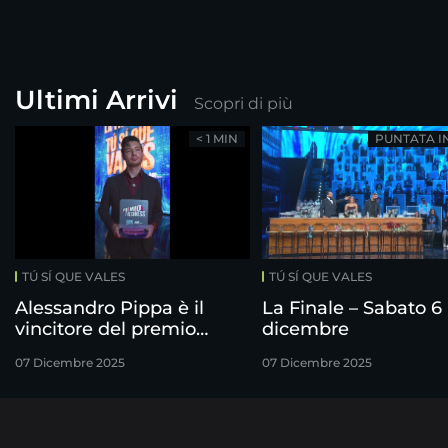
Ultimi Arrivi
Scopri di più
< 1 MIN
PUNTATA I
TÚ SÍ QUE VALES
TÚ SÍ QUE VALES
Alessandro Pippa è il
La Finale – Sabato 6
vincitore del premio
dicembre
Freshness
07 Dicembre 2025
07 Dicembre 2025