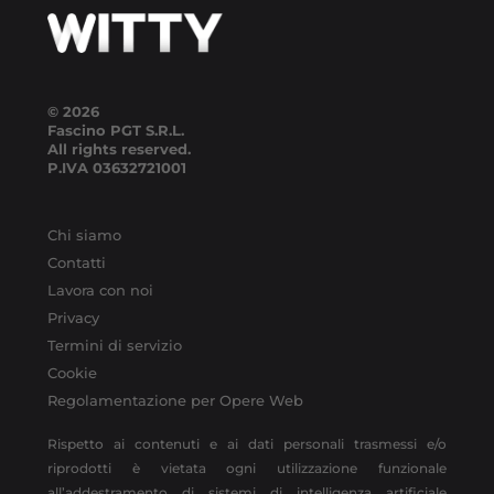
© 2026
Fascino PGT S.R.L.
All rights reserved.
P.IVA
03632721001
Chi siamo
Contatti
Lavora con noi
Privacy
Termini di servizio
Cookie
Regolamentazione per Opere Web
Rispetto ai contenuti e ai dati personali trasmessi e/o
riprodotti è vietata ogni utilizzazione funzionale
all’addestramento di sistemi di intelligenza artificiale