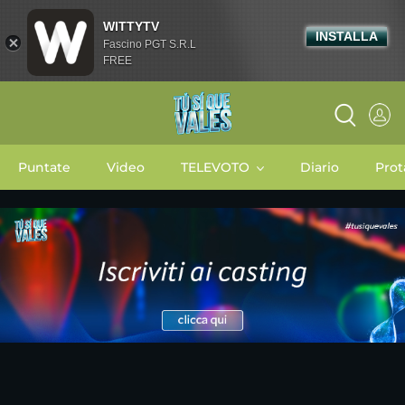
WITTYTV
INSTALLA
Fascino PGT S.R.L
FREE
Puntate
Video
TELEVOTO
Diario
Prot