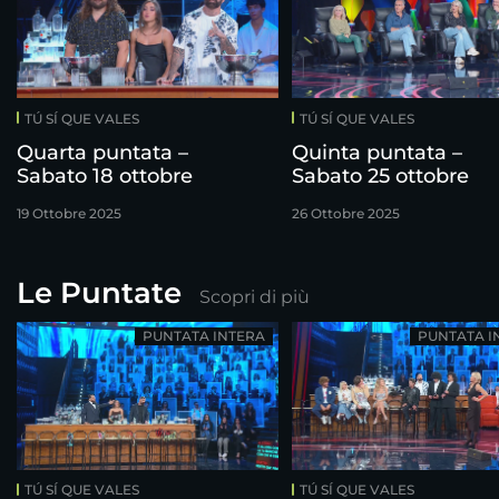
TÚ SÍ QUE VALES
TÚ SÍ QUE VALES
Quarta puntata –
Quinta puntata –
Sabato 18 ottobre
Sabato 25 ottobre
19 Ottobre 2025
26 Ottobre 2025
Le Puntate
Scopri di più
PUNTATA INTERA
PUNTATA I
TÚ SÍ QUE VALES
TÚ SÍ QUE VALES