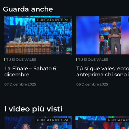
Guarda anche
PUNTATA INTERA
TÚ SÍ QUE VALES
TÚ SÍ QUE VALES
La Finale – Sabato 6
Tú sí que vales: ecco
dicembre
anteprima chi sono 
finalisti!
07 Dicembre 2025
06 Dicembre 2025
I video più visti
PUNTATA INTERA
PUNTATA I