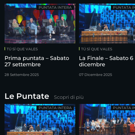
PUNTATA INTERA
PUNTATA I
TÚ SÍ QUE VALES
TÚ SÍ QUE VALES
Prima puntata – Sabato
La Finale – Sabato 6
27 settembre
dicembre
28 Settembre 2025
07 Dicembre 2025
Le Puntate
Scopri di più
PUNTATA INTERA
PUNTATA I