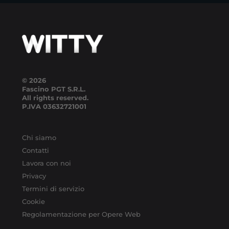
© 2026
Fascino PGT S.R.L.
All rights reserved.
P.IVA
03632721001
Chi siamo
Contatti
Lavora con noi
Privacy
Termini di servizio
Cookie
Regolamentazione per Opere Web