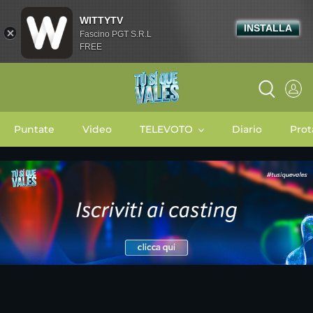
WITTYTV
INSTALLA
Fascino PGT S.R.L
FREE
Puntate
Video
TELEVOTO
Diario
Prot