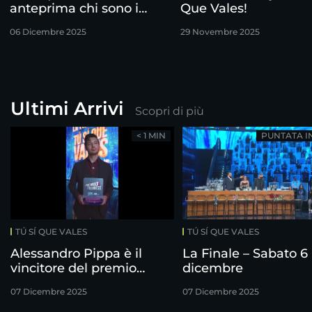
anteprima chi sono i
Que Vales!
finalisti!
06 Dicembre 2025
29 Novembre 2025
Ultimi Arrivi
Scopri di più
< 1 MIN
PUNTATA I
TÚ SÍ QUE VALES
TÚ SÍ QUE VALES
Alessandro Pippa è il
La Finale – Sabato 6
vincitore del premio
dicembre
Freshness
07 Dicembre 2025
07 Dicembre 2025