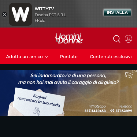
WITTYTV
INSTALLA
Fascino PGT S.R.L
FREE
Adotta un amico
Puntate
Contenuti esclusivi