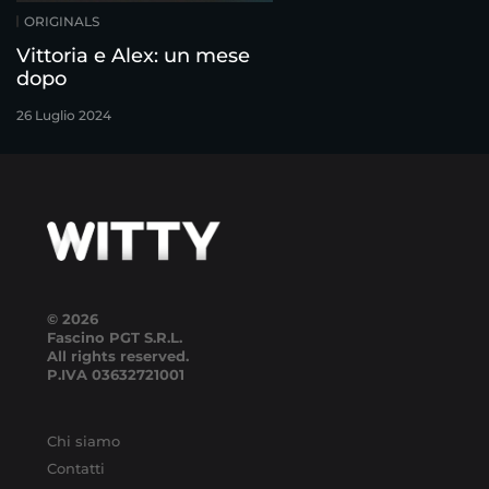
ORIGINALS
Vittoria e Alex: un mese
dopo
26 Luglio 2024
© 2026
Fascino PGT S.R.L.
All rights reserved.
P.IVA
03632721001
Chi siamo
Contatti