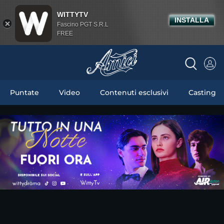
WITTYTV
INSTALLA
Fascino PGT S.R.L
FREE
Puntate
Video
Contenuti esclusivi
Casting