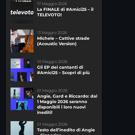
17 Maggio 2026
01 Giugno 2023
La FINALE di #Amici25 – il
L’11 Giugno 2023 il concerto
TELEVOTO!
esclusivo dei ragazzi di
#Amici22!
13 Maggio 2026
14 Novembre 2020
Michele – Cattive strade
Freddy è sponsor tecnico
(Acoustic Version)
di #Amici20!
10 Maggio 2026
23 Gennaio 2019
Gli EP dei cantanti di
Testo dell’inedito di
#Amici25 – Scopri di più
Giordana Angi “Casa”
DAYTIME
01 Maggio 2026
27 Gennaio 2026
Angie, Gard e Riccardo: dal
I nuovi inediti dei cantanti
1 Maggio 2026 saranno
di #Amici25: ascoltali ora!
disponibili i loro nuovi
inediti!
14 Marzo 2023
01 Maggio 2026
Testo dell’inedito di
Testo dell’inedito di Angie
Federica – Scivola