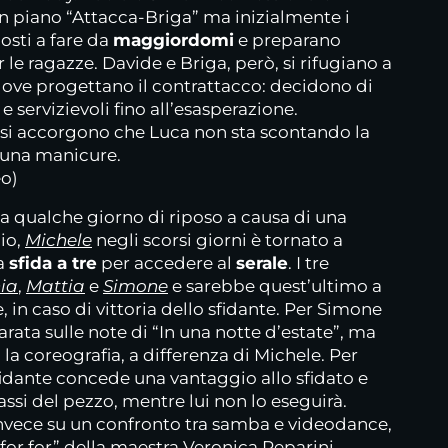
un piano “Attacca-Briga” ma inizialmente i
osti a fare da
maggiordomi
e preparano
le ragazze. Davide e Briga, però, si rifugiano a
 dove progettano il contrattacco: decidono di
 servizievoli fino all’esasperazione.
si accorgono che Luca non sta scontando la
e una manicure.
eo)
a qualche giorno di riposo a causa di una
hio,
Michele
negli scorsi giorni è tornato a
na
sfida a tre
per accedere al
serale
. I tre
nia
,
Mattia
e
Simone
e sarebbe quest’ultimo a
, in caso di vittoria dello sfidante. Per Simone
ta sulle note di “In una notte d’estate”, ma
a coreografia, a differenza di Michele. Per
fidante concede una vantaggio allo sfidato e
assi del pezzo, mentre lui non lo eseguirà.
 invece su un confronto tra samba e videodance,
 for for” della maestra Veronica Peparini.