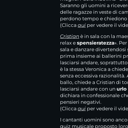
Saranno gli uomini a riceve
delle ragazze in veste di c
perdono tempo e chiedono c
(Clicca
qui
per vedere il vid
Cristian
è in sala con la mae
relax e
spensieratezza
». Per
sala e danzare divertendosi 
prima insieme ai ballerini pro
lasciarsi andare, soprattutto
è la stessa Veronica a chiede
senza eccessiva razionalità. A
ballo, chiede a Cristian di tor
lasciarsi andare con un
urlo
dichiara in confessionale che
pensieri negativi.
(Clicca
qui
per vedere il vid
I cantanti uomini sono ancor
quiz musicale proposto loro 