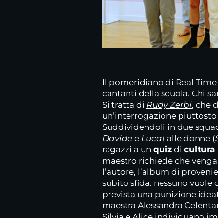
Il pomeridiano di Real Time
cantanti della scuola. Chi s
Si tratta di
Rudy Zerbi
, che 
un’interrogazione piuttosto 
Suddividendoli in due squa
Davide
e
Luca
) alle donne (
ragazzi a un
quiz
di
cultura
maestro richiede che vengano
l’autore, l’album di provenie
subito sfida: nessuno vuole
prevista una punizione ideat
maestra Alessandra Celenta
Silvia e Alice individuano