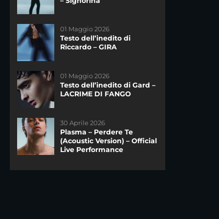
– Signorina
DAYTIME
21 Novembre 2020
01 Maggio 2026
Riassunto dello Speciale di
Testo dell’inedito di
sabato del 21/11
Riccardo – GIRA
DAYTIME
14 Maggio 2025
01 Maggio 2026
La finale di #Amici24 –
Testo dell’inedito di Gard –
Televoto!
LACRIME DI FANGO
19 Dicembre 2020
30 Aprile 2026
Riassunto dello speciale
Plasma – Perdere Te
del sabato di #Amici20 del
(Acoustic Version) – Official
19 Dicembre
DAYTIME
Live Performance