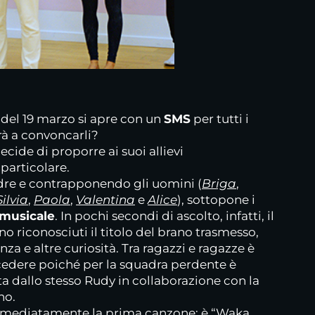
 del 19 marzo si apre con un
SMS
per tutti i
arà a convoncarli?
decide di proporre ai suoi allievi
particolare.
dre e contrapponendo gli uomini (
Briga
,
Silvia
,
Paola
,
Valentina
e
Alice
), sottopone i
 musicale
. In pochi secondi di ascolto, infatti, il
 riconosciuti il titolo del brano trasmesso,
nza e altre curiosità. Tra ragazzi e ragazze è
 cedere poiché per la squadra perdente è
a dallo stesso Rudy in collaborazione con la
no.
 immediatamente la prima canzone: è “Waka