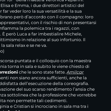
Elisa e Emma, i due direttori artistici del
r far veder loro la sua versatilità e la sua
sembrano però d’accordo con il compagno: loro
presentativi, con il rischio di non presentarsi
Infiamma la polemica tra i ragazzi, con
a. È però Luca a far imbestialire Michele,
ttimismo in relazione al suo infortunio. Il
a sala relax e se ne va.
eo)
scorsa puntata e il colloquio con la maestra
inia torna in sala e subito le viene chiesto di
orrezioni
che le sono state fatte.
Amilcar
nti non siano ancora sufficienti, anche la
disfatta dell’esecuzione della coreografia.
azione del suo scarso rendimento l’ansia che
nza sottolinea che la professione che vorrebbe
vita non permette tali cedimenti.
inia e Cristian si incrociano in sala ma tra i