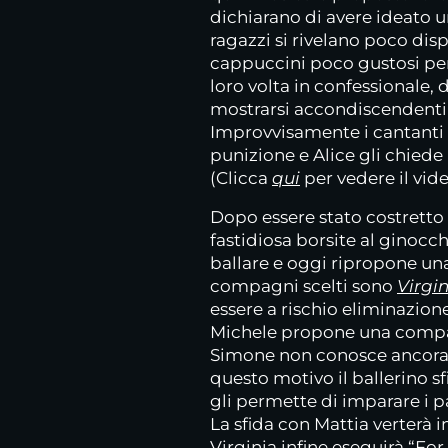
dichiarano di avere ideato 
ragazzi si rivelano poco disp
cappuccini poco gustosi per 
loro volta in confessionale,
mostrarsi accondiscendenti e
Improvvisamente i cantanti 
punizione e Alice gli chied
(Clicca
qui
per vedere il vid
Dopo essere stato costretto 
fastidiosa borsite al ginocc
ballare e oggi ripropone u
compagni scelti sono
Virgi
essere a rischio eliminazione
Michele propone una compara
Simone non conosce ancora l
questo motivo il ballerino s
gli permette di imparare i p
La sfida con Mattia verterà
Virginia infine eseguirà “For