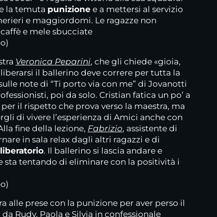
re la temuta
punizione
e a mettersi al servizio
amerieri e maggiordomi. Le ragazze non
affè e mele sbucciate
eo)
stra
Veronica Peparini
, che gli chiede «gioia,
 liberarsi il ballerino deve correre per tutta la
sulle note di “Ti porto via con me” di Jovanotti
fessionisti, poi da solo. Cristian fatica un po’ a
 per il rispetto che prova verso la maestra, ma
rgli di vivere l’esperienza di Amici anche con
lla fine della lezione,
Fabrizio
, assistente di
nare in sala relax dagli altri ragazzi e di
 liberatorio
. Il ballerino si lascia andare e
 sta tentando di eliminare con la positività i
eo)
a alle prese con la punizione per aver perso il
da Rudy. Paola e Silvia in confessionale