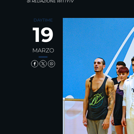
di
REDAZIONE WITTYTV
DAYTIME
19
MARZO