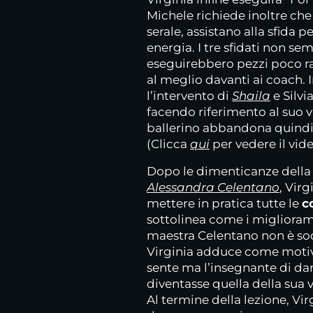
Michele richiede inoltre che 
serale, assistano alla sfida pe
energia. I tre sfidati non 
eseguirebbero pezzi poco rap
al meglio davanti ai coach. 
l’intervento di
Shaila
e Silvi
facendo riferimento al suo vi
ballerino abbandona quindi l
(Clicca
qui
per vedere il vid
Dopo le dimenticanze della 
Alessandra Celentano
, Virg
mettere in pratica tutte le
c
sottolinea come i migliorame
maestra Celentano non è sod
Virginia adduce come motiv
sente ma l’insegnante di da
diventasse quella della sua 
Al termine della lezione, Virg