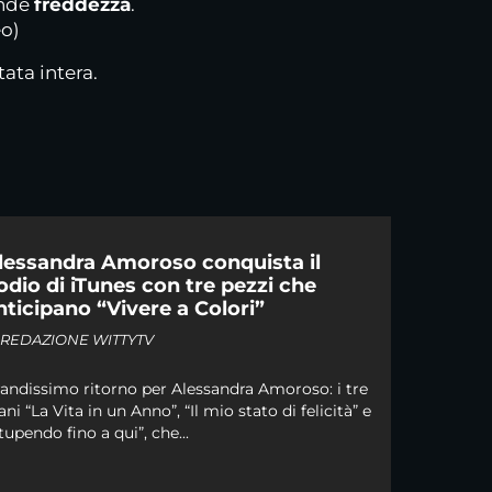
ande
freddezza
.
eo)
ata intera.
lessandra Amoroso conquista il
odio di iTunes con tre pezzi che
nticipano “Vivere a Colori”
i
REDAZIONE WITTYTV
andissimo ritorno per Alessandra Amoroso: i tre
ani “La Vita in un Anno”, “Il mio stato di felicità” e
tupendo fino a qui”, che...