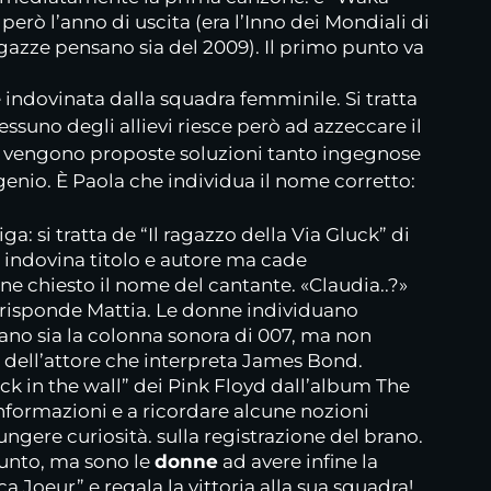
erò l’anno di uscita (era l’Inno dei Mondiali di
agazze pensano sia del 2009). Il primo punto va
indovinata dalla squadra femminile. Si tratta
essuno degli allievi riesce però ad azzeccare il
e vengono proposte soluzioni tanto ingegnose
enio. È Paola che individua il nome corretto:
ga: si tratta de “Il ragazzo della Via Gluck” di
 indovina titolo e autore ma cade
e chiesto il nome del cantante. «Claudia..?»
» risponde Mattia. Le donne individuano
neano sia la colonna sonora di 007, ma non
 dell’attore che interpreta James Bond.
ck in the wall” dei Pink Floyd dall’album The
informazioni e a ricordare alcune nozioni
ungere curiosità. sulla registrazione del brano.
unto, ma sono le
donne
ad avere infine la
 Joeur” e regala la vittoria alla sua squadra!