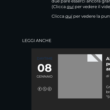
due pare esserci ancora gr
(Clicca
qui
per vedere il vid
Clicca
qui
per vedere la punt
LEGGI ANCHE
A
DAYTIME
08
p
a
d
GENNAIO
Gr
br
“S