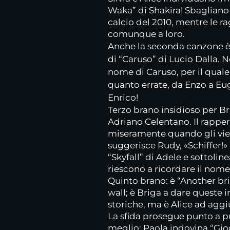
Waka” di Shakira! Sbagliano p
calcio del 2010, mentre le r
comunque a loro.
Anche la seconda canzone è 
di “Caruso” di Lucio Dalla. N
nome di Caruso, per il qual
quanto errate, da Enzo a Eug
Enrico!
Terzo brano insidioso per Bri
Adriano Celentano. Il rapper
miseramente quando gli vien
suggerisce Rudy, «Schiffer!
“Skyfall” di Adele e sottoli
riescono a ricordare il nome
Quinto brano: è “Another bri
wall; è Briga a dare queste 
storiche, ma è Alice ad aggi
La sfida prosegue punto a p
meglio: Paola indovina “Gioca