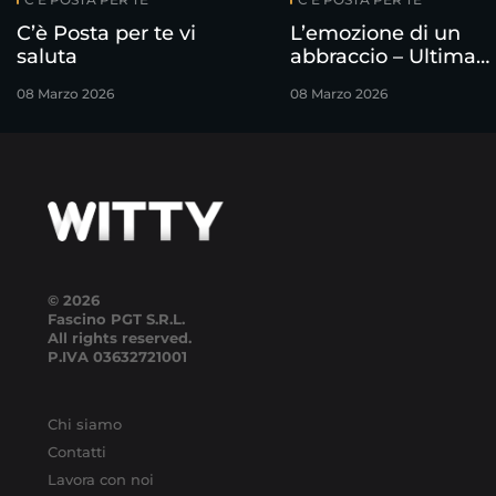
C’è Posta per te vi
L’emozione di un
saluta
abbraccio – Ultima
puntata
08 Marzo 2026
08 Marzo 2026
© 2026
Fascino PGT S.R.L.
All rights reserved.
P.IVA
03632721001
Chi siamo
Contatti
Lavora con noi