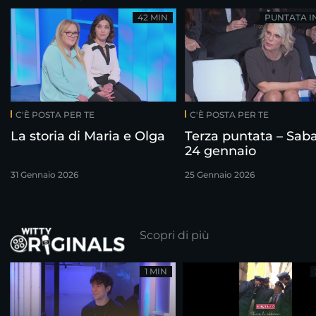
42 MIN
PUNTATA I
C'È POSTA PER TE
C'È POSTA PER TE
La storia di Maria e Olga
Terza puntata – Sab
24 gennaio
31 Gennaio 2026
25 Gennaio 2026
Scopri di più
1 MIN