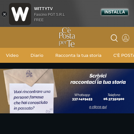
WITTYTV
INSTALLA
Fascino PGT S.R.L
FREE
Video
Diario
Racconta la tua storia
C’È POST