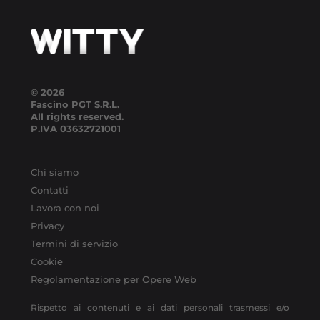
© 2026
Fascino PGT S.R.L.
All rights reserved.
P.IVA
03632721001
Chi siamo
Contatti
Lavora con noi
Privacy
Termini di servizio
Cookie
Regolamentazione per Opere Web
Rispetto ai contenuti e ai dati personali trasmessi e/o