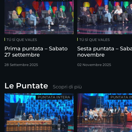
TÚ SÍ QUE VALES
TÚ SÍ QUE VALES
Prima puntata – Sabato
Sesta puntata – Saba
27 settembre
novembre
28 Settembre 2025
02 Novembre 2025
Le Puntate
Scopri di più
PUNTATA INTERA
PUNTATA I