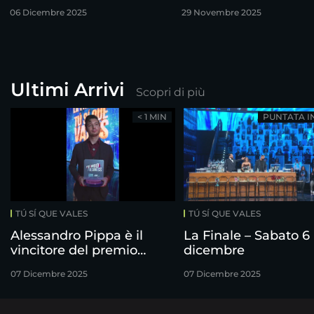
finalisti!
06 Dicembre 2025
29 Novembre 2025
Ultimi Arrivi
Scopri di più
< 1 MIN
PUNTATA I
TÚ SÍ QUE VALES
TÚ SÍ QUE VALES
Alessandro Pippa è il
La Finale – Sabato 6
vincitore del premio
dicembre
Freshness
07 Dicembre 2025
07 Dicembre 2025