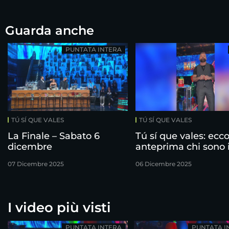
Guarda anche
PUNTATA INTERA
TÚ SÍ QUE VALES
TÚ SÍ QUE VALES
La Finale – Sabato 6
Tú sí que vales: ecco
dicembre
anteprima chi sono 
finalisti!
07 Dicembre 2025
06 Dicembre 2025
I video più visti
PUNTATA INTERA
PUNTATA I