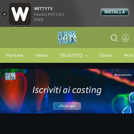
WITTYTV
INSTALLA
Fascino PGT S.R.L
FREE
Puntate
Video
TELEVOTO
Diario
Prot