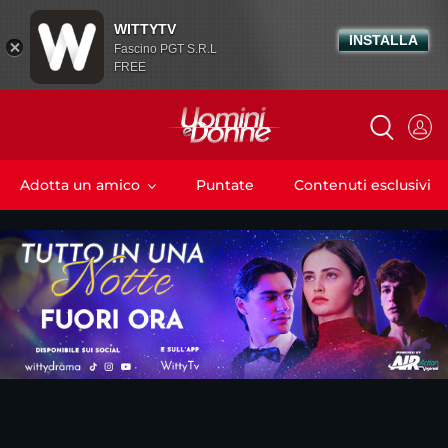
WITTYTV
INSTALLA
Fascino PGT S.R.L
FREE
Adotta un amico
Puntate
Contenuti esclusivi