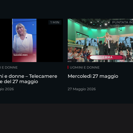
1 MIN
PUNTATA IN
I E DONNE
UOMINI E DONNE
i e donne – Telecamere
Mercoledì 27 maggio
e del 27 maggio
io 2026
27 Maggio 2026